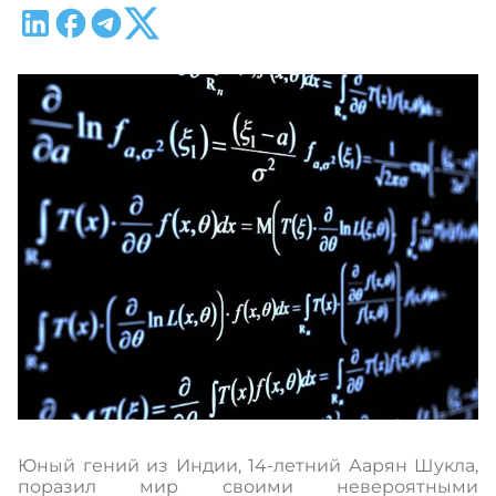
Юный гений из Индии, 14-летний Аарян Шукла,
поразил мир своими невероятными