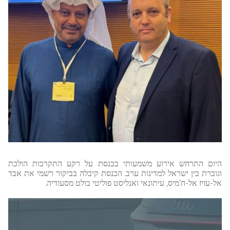
היום התרחש אירוע משמעותי בכנסת על רקע התקרבות הולכת
וגוברת בין ישראל למדינות ערב. הכנסת קיבלה בביקור רשמי את אבד
אל-עזיז אל-ח’מיס, עיתונאי ואנליסט פוליטי בולט מסעודיה.