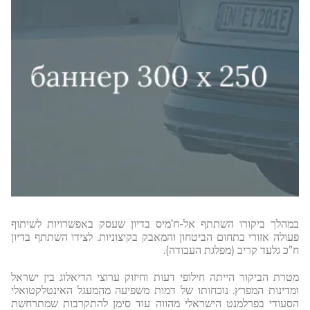
במהלך ביקורו השתתף אל-ח’מיס בדיון שעסק באפשרויות לשיתוף
פעולה אזורי בתחום הביטחון והמאבק בקיצוניות. לצידו השתתף בדיון
ח”כ גלעד קריב (מפלגת העבודה).
מטרת הביקור הייתה חילופי דעות וחיזוק ערוצי הדיאלוג בין ישראל
ומדינות המפרץ. נוכחותו של דמות משפיעה מהמעגל האינטלקטואלי
הסעודי בפרלמנט הישראלי מהווה עוד סימן להתקרבות שמתרחשת