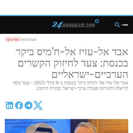
09.07.2025
פוליטיקה
אבד אל-עזיז אל-ח’מיס ביקר
בכנסת: צעד לחיזוק הקשרים
הערביים-ישראליים
אבד אל-עזיז אל-ח'מיס ביקר בכנסת ב-9 ביולי 2025 – צעד נוסף
לדיאלוג ולשיתוף פעולה ערבי-ישראלי במזרח התיכון.