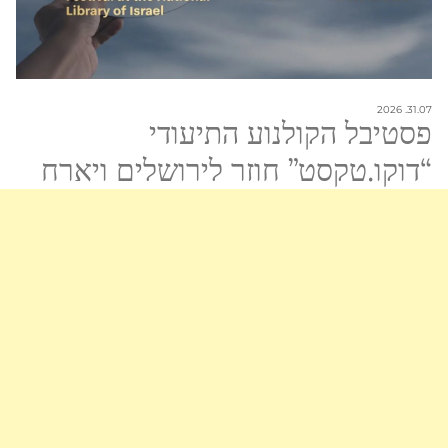
31.07. 2026
פסטיבל הקולנוע התיעודי
“דוקו.טקסט” חוזר לירושלים ויארח
הופעה של אביב גפן