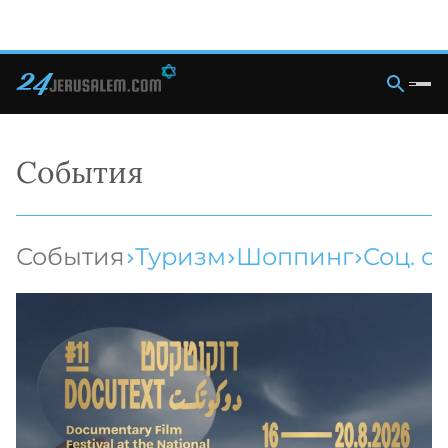
События
События
Туризм
Шоппинг
Соц. с