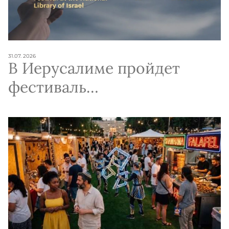
31.07. 2026
В Иерусалиме пройдет
фестиваль
документального кино
Docu.Text и концерт Авива
Гефена