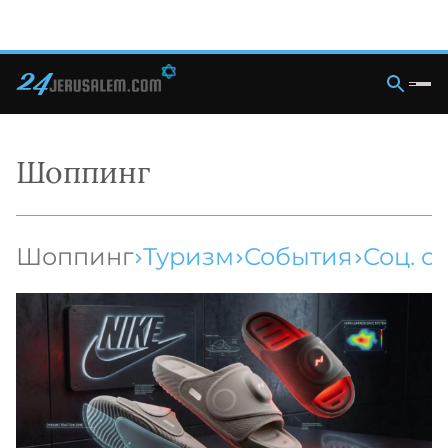
Шоппинг
Шоппинг
Туризм
События
Соц. с