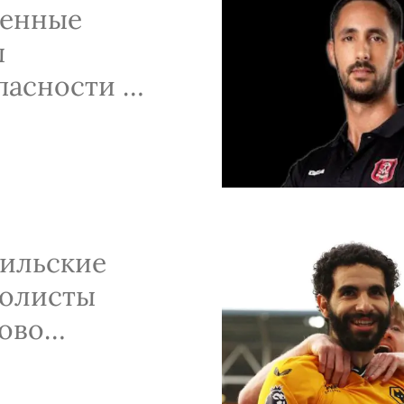
ленные
ы
пасности на
е Израиль
алия в
е
ильские
олисты
ово
чают
угальские