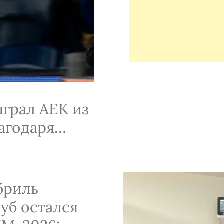
грал АЕК из
агодаря
бриль
уб остался