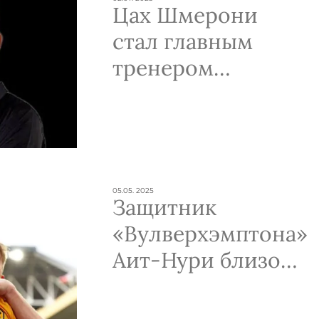
Цах Шмерони
стал главным
тренером
«Хапоэль Катмон
Иерусалим»
05.05. 2025
Защитник
«Вулверхэмптона»
Аит-Нури близок
к переходу в
«Тоттенхэм»