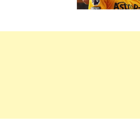
орта для
щённого
да в
пейские
ы