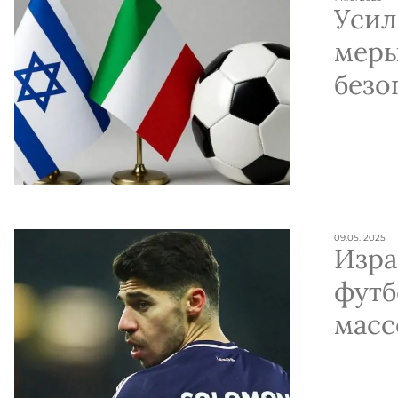
Уси
мер
безо
матч
— Ит
Удин
09.05. 2025
Изра
футб
масс
полу
порт