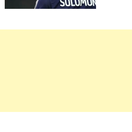
пасп
упро
выхо
евро
клуб