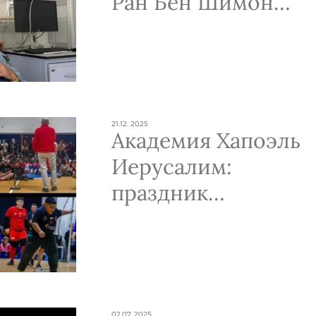
Ран Бен Шимон
госпитализирован
с переломом
черепа после игры
в падель
21.12. 2025
Академия Хапоэль
Иерусалим:
праздник
интеграции и
спорта для детей
с особыми
потребностями
02.07. 2025