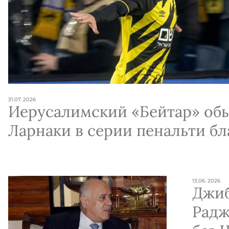
31.07. 2026
Иерусалимский «Бейтар» обы
Ларнаки в серии пенальти бл
дублю Омера Ацили
13.06. 2026
Джи
Радж