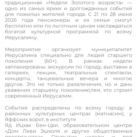
традиционная «Неделя Золотого возраста» —
одно из самых ярких и долгожданных событий
для пожилых жителей города. С 21 по 28 июня
2026 года пенсионеры и их семьи смогут
бесплатно или по льготным ценам наслаждаться
богатой культурной программой по всему
Иерусалиму.
Мероприятие организует муниципалитет
Иерусалима специально для людей старшего
поколения (60+). В рамках недели
запланированы экскурсии по городу, выставки в
галереях, лекции, театральные спектакли,
концерты, танцевальные вечера и многое
другое. Это не только развлечения, но и дань
уважения старшему поколению,тем, кто строил
современный Иерусалим.
События распределены по всему городу: в
районных культурных центрах (матнасим), у
Яффских ворот, в институте
Яд Ицхак Бен-Цви, образовательном центре
«Дом Леви Эшколя и других общественных
пространствах. Открытие недели и ряд