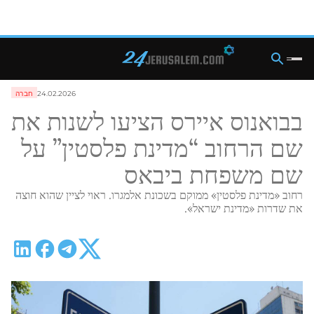
24.02.2026
חברה
בבואנוס איירס הציעו לשנות את
שם הרחוב “מדינת פלסטין” על
שם משפחת ביבאס
רחוב «מדינת פלסטין» ממוקם בשכונת אלמגרו. ראוי לציין שהוא חוצה
את שדרות «מדינת ישראל».