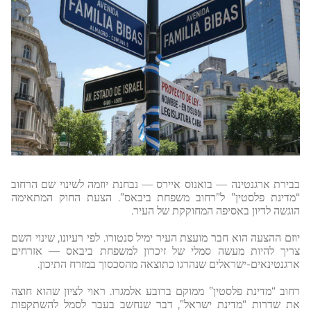
בבירת ארגנטינה — בואנוס איירס — נבחנת יוזמה לשינוי שם הרחוב
“מדינת פלסטין” ל”רחוב משפחת ביבאס”. הצעת החוק המתאימה
הוגשה לדיון באסיפה המחוקקת של העיר.
יוזם ההצעה הוא חבר מועצת העיר ימיל סנטורו. לפי רעיונו, שינוי השם
צריך להיות מעשה סמלי של זיכרון למשפחת ביבאס — אזרחים
ארגנטינאים-ישראלים שנהרגו כתוצאה מהסכסוך במזרח התיכון.
רחוב “מדינת פלסטין” ממוקם ברובע אלמגרו. ראוי לציון שהוא חוצה
את שדרות “מדינת ישראל”, דבר שנחשב בעבר לסמל להשתקפות