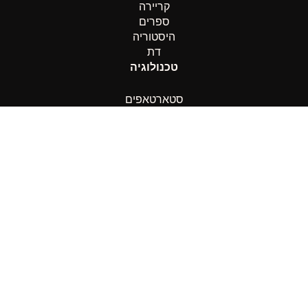
קריירה
ספרים
היסטוריה
דת
טכנולוגיה
סטארטאפים
בינה מלאכותית
חדשנות
רכב
ספורט
כדורגל
כדורסל
שחמט
אחר
לייף סטייל
תיירות
אירועים