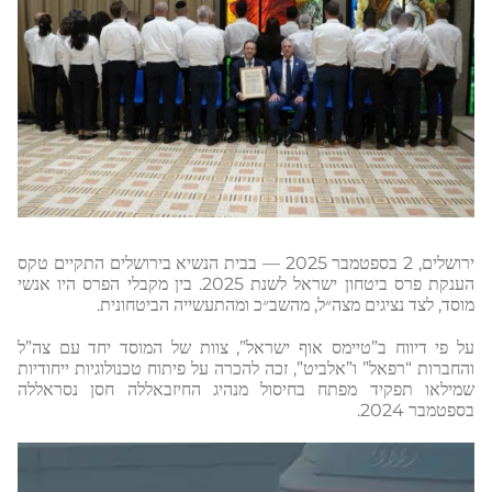
ירושלים, 2 בספטמבר 2025 — בבית הנשיא בירושלים התקיים טקס
הענקת פרס ביטחון ישראל לשנת 2025. בין מקבלי הפרס היו אנשי
מוסד, לצד נציגים מצה״ל, מהשב״כ ומהתעשייה הביטחונית.
על פי דיווח ב”טיימס אוף ישראל”, צוות של המוסד יחד עם צה”ל
והחברות “רפאל” ו”אלביט”, זכה להכרה על פיתוח טכנולוגיות ייחודיות
שמילאו תפקיד מפתח בחיסול מנהיג החיזבאללה חסן נסראללה
בספטמבר 2024.