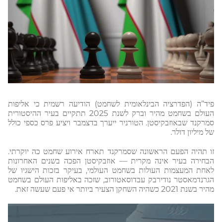
פיד”ה (הפדרציה הבינלאומית לשחמט) הודיעה רשמית כי אליפות
העולם בשחמט מהיר וברק לשנת 2025 תתקיים בעיר ההיסטורית
סמרקנד שבאוזבקיסטן. הטורניר ייערך בדצמבר ויציע פרס כספי כולל
של מיליון דולר.
זו תהיה הפעם הראשונה שסמרקנד תארח אירוע שחמט כה יוקרתי.
הבחירה בעיר אינה מקרית — אוזבקיסטן הפכה בשנים האחרונות
לאחת המעצמות העולות בשחמט העולמי, בעיקר בזכות הישגיו של
הגרנדמאסטר נודירבק עבדוסאטורוב, שזכה באליפות העולם בשחמט
מהיר בשנת 2021 כשהיה השחקן הצעיר ביותר אי פעם שעשה זאת.