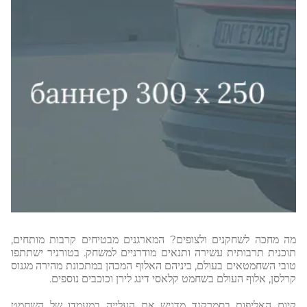
מה מחכה לשחקנים ולצופים? המארגנים מבטיחים קרבות מותחים,
תוכנית תרבותית עשירה ותנאים מודרניים למשחק. בטורניר ישתתפו
טובי השחמטאים בעולם, ביניהם האלוף המכהן במתכונת מהירה מגנוס
קרלסן, אלוף העולם בשחמט קלאסי דינג לירן וכוכבים נוספים.
קיום האליפות בסמרקנד מדגיש את העלייה במעמדו של השחמט