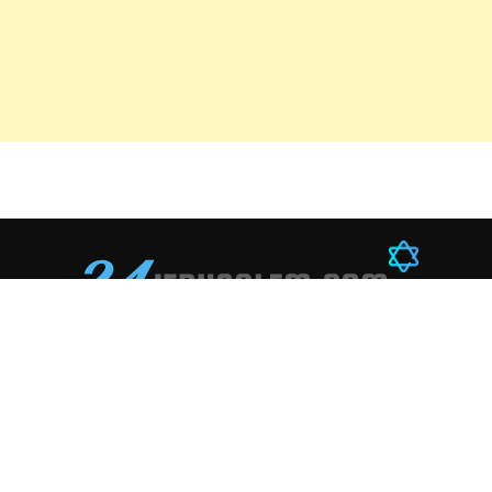
ספורט
טכנולוגיה
חינוך
כדורגל
סטארטאפים
קריירה
כדורסל
בינה מלאכותית
ספרים
מ