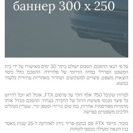
על פי תנאי ההסכם, הסכום ישולם בתוך 30 ימים מאישורו על ידי בית
המשפט הפדרלי במחוז הדרומי של פלורידה. ההסכם כולל כיסוי
הוצאות משפט, פיצויים למשקיעים ושחרור מאחריות עתידית כלשהי
בנושא.
למרות שקיבל 750 אלף דולר על פרסום FTX, אוניל לא יוכל לדרוש
כל פיצוי מנכסי פשיטת הרגל של החברה בעתיד. ההסכם מבדל אותו
מדמויות מפורסמות אחרות, כמו טום בריידי וסטפן קרי, שעדיין מנהלים
הליכים משפטיים בפרשה.
כזכור, מייסד FTX סם בנקמן-פריד נידון לאחרונה ל-25 שנות מאסר
בגין הונאה ומעילה בכספי לקוחות.