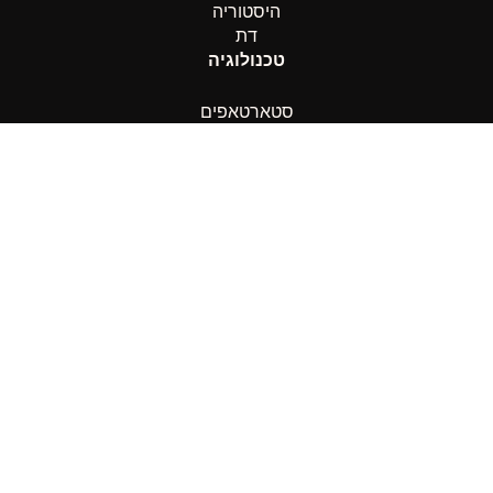
היסטוריה
דת
טכנולוגיה
סטארטאפים
בינה מלאכותית
חדשנות
רכב
ספורט
כדורגל
כדורסל
שחמט
אחר
לייף סטייל
תיירות
אירועים
קניות
רשתות חברתיות