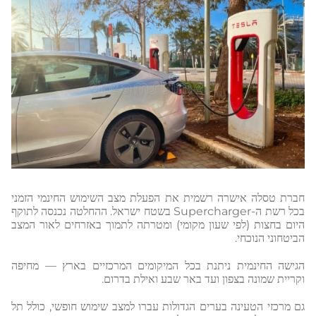
חברת טסלה אישרה רשמית את הפעלת מצב השימוש החינמי הזמני
בכל רשת ה-Supercharger בשטח ישראל. ההחלטה נכנסה לתוקף
היום בחצות (לפי שעון מקומי) ומטרתה לתמוך באזרחים לאור המצב
הביטחוני הנוכחי.
הגישה החינמית ניתנת בכל המיקומים המרכזיים בארץ — מחיפה
וקריית שמונה בצפון ועד באר שבע ואילת בדרום.
גם מרכזי הטעינה בערים הגדולות עברו למצב שימוש חופשי, כולל תל