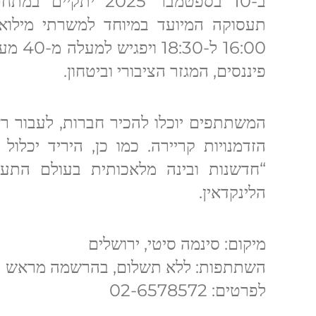
ב-10 בספטמבר 2025 י
תעסוקה המיועד במיוחד למשרתי מילואי
16:00 ל
פיננסים, המגזר הציבורי וביטחון.
המשתתפים יוכלו להכיר חברות, לעבור רא
הזדמנויות קריירה. כמו כן, היריד יכל
“חדשנות ובינה מלאכותית בעולם התעסו
הלינקדאין.
מיקום: סינמה סיטי, ירושלים
השתתפות: ללא תשלום, בהרשמה מראש
לפרטים: 02-6578572