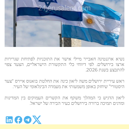
נשיא ארגנטינה חאבייר מיילי אישר את התוכניות לפתיחת שגרירות
ארצו בירושלים. לפי דיווחי כלי התקשורת הישראליים, הצעד צפוי
להתבצע בשנת 2026.
ראש עיריית ירושלים משה ליאון כינה את החלטת בואנוס איירס “צעד
היסטורי” שיחזק באופן משמעותי את מעמדה הבינלאומי של העיר.
ליאון הדגיש כי המהלך משקף את הקשרים העמוקים בין המדינות
ומדגים תמיכה ברורה בירושלים כעיר הבירה של ישראל.