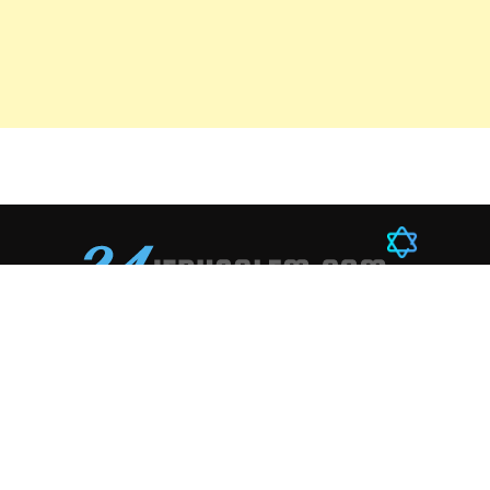
ספורט
טכנולוגיה
חינוך
כדורגל
סטארטאפים
קריירה
כדורסל
בינה מלאכותית
ספרים
מ