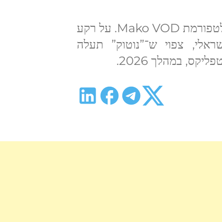
הסדרה זמינה לצפייה בערוץ קשת 12 ובפלטפורמת Mako VOD. על רקע
אלי, צפוי ש־”נוטוק” תעלה
יקס, במהלך 2026.