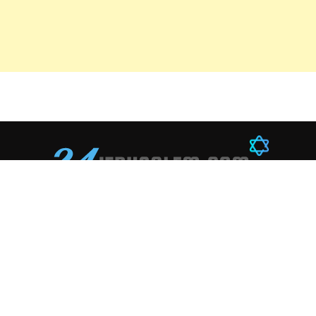
ספורט
טכנולוגיה
חינוך
כדורגל
סטארטאפים
קריירה
כדורסל
בינה מלאכותית
ספרים
מ
שחמט
חדשנות
היסטוריה