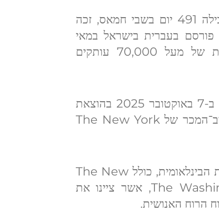
הספר של אזרח ישראלי אלי שרעבי, שבילה 491 יום בשבי חמאס, זכה
 פורסם בעברית בישראל במאי
2025 ומיד הפך לרב־מכר, עם מכירות של מעל 70,000 עותקים
הגרסה האנגלית של הספר, שיצאה לאור ב-7 באוקטובר 2025 בהוצאת
HarperCollins, נכנסה מיד לרשימת רב־המכר של The New York
הוצאה זו זכתה לשבחים גבוהים בתקשורת הבינלאומית, כולל The New
York Times, TIME ו-The Washington Post, אשר ציינו את
ח הרוח האנושית.