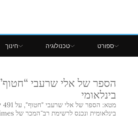
ספורט
טכנולוגיה
חינוך
הספר של אלי שרעבי “חטוף”
בינלאומי
מטא
בינלאומית ונכנס לרשימת רב־המכר של The New York Times.