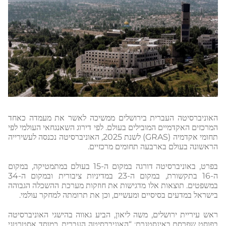
האוניברסיטה העברית בירושלים ממשיכה לאשר את מעמדה כאחד
המרכזים האקדמיים המובילים בעולם. לפי דירוג השאנגחאי העולמי לפי
תחומי אקדמיה (GRAS) לשנת 2025, האוניברסיטה נכנסה לעשירייה
הראשונה בעולם בארבעה תחומים מרכזיים.
בפרט, באוניברסיטה דורגה במקום ה-15 בעולם במתמטיקה, במקום
ה-16 בתקשורת, במקום ה-23 במדיניות ציבורית ובמקום ה-34
במשפטים. תוצאות אלו מדגישות את חוזקות מערכת ההשכלה הגבוהה
בישראל במדעים בסיסיים ומעשיים, וכן את תרומתה למחקר עולמי.
ראש עיריית ירושלים, משה ליאון, הביע גאווה בהישגי האוניברסיטה
בפוסט שפרסם באינסטגרם: “האוניברסיטה העברית, כמוסד אסטרטגי