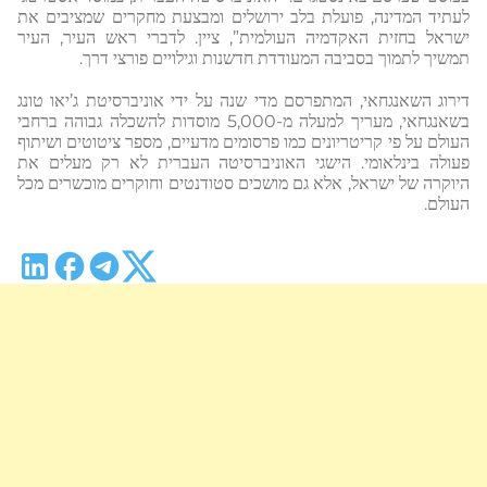
לעתיד המדינה, פועלת בלב ירושלים ומבצעת מחקרים שמציבים את
ישראל בחזית האקדמיה העולמית”, ציין. לדברי ראש העיר, העיר
תמשיך לתמוך בסביבה המעודדת חדשנות וגילויים פורצי דרך.
דירוג השאנגחאי, המתפרסם מדי שנה על ידי אוניברסיטת ג’יאו טונג
בשאנגחאי, מעריך למעלה מ-5,000 מוסדות להשכלה גבוהה ברחבי
העולם על פי קריטריונים כמו פרסומים מדעיים, מספר ציטוטים ושיתוף
פעולה בינלאומי. הישגי האוניברסיטה העברית לא רק מעלים את
היוקרה של ישראל, אלא גם מושכים סטודנטים וחוקרים מוכשרים מכל
העולם.