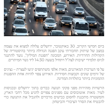
ביום חמישי הקרוב, 30 באוקטובר, ירושלים עלולה למצוא את עצמה
במצב של שיתוק תחבורתי עקב הפגנה הגדולה ביותר בהיסטוריה של
הקהילות החרדיות. האירוע, המכונה “הפגנת המיליון”, נועד להתנגד
לגיוס תלמידי ישיבות לצה”ל ויתחיל בשעה 14:30 ליד גשר המיתרים.
על פי הערכות המארגנים, מאות אלפי משתתפים יגיעו לעצרת – נציגים
של זרמים שונים וקבוצות חסידיות. האירוע צפוי להיות אחת ההפגנות
ההמוניות ביותר בתולדות המדינה.
הרשויות מזהירות מפני פקקי תנועה כבדים בתוך ירושלים ובכניסות
לעיר. מאות אוטובוסים עם מפגינים צפויים להגיע מכל רחבי הארץ,
והמשטרה מתכננת לחסום כבישים מרכזיים ולהגביל את התנועה כדי
להבטיח את הסדר הציבורי והביטחון.