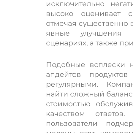
исключительно негат
высоко оценивает са
отмечая существенно 
явные улучшения 
сценариях, а также пр
Подобные всплески н
апдейтов продукто
регулярными. Компа
найти сложный баланс
стоимостью обслужи
качеством ответов
пользователи подче