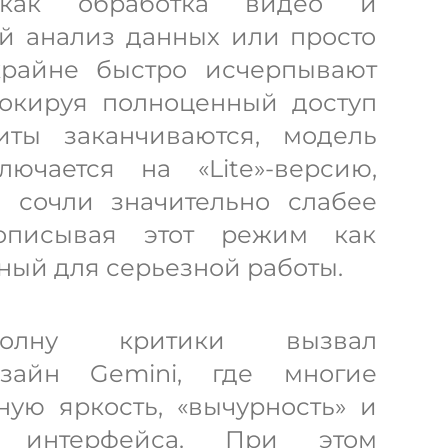
как обработка видео и
й анализ данных или просто
райне быстро исчерпывают
локируя полноценный доступ
иты заканчиваются, модель
лючается на «Lite»-версию,
и сочли значительно слабее
описывая этот режим как
ный для серьезной работы.
волну критики вызвал
изайн Gemini, где многие
ую яркость, «вычурность» и
ь интерфейса. При этом