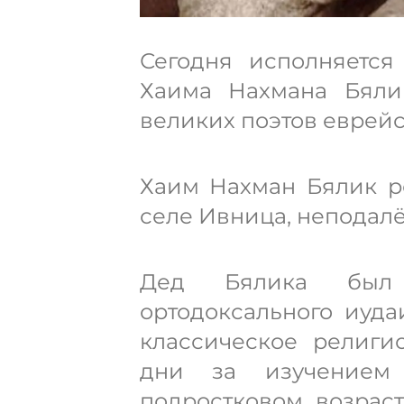
Сегодня исполняется
Хаима Нахмана Бялик
великих поэтов еврейс
Хаим Нахман Бялик ро
селе Ивница, неподалё
Дед Бялика был 
ортодоксального иуда
классическое религи
дни за изучением
подростковом возрас