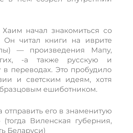
 Хаим начал знакомиться со
. Он читал книги на иврите
алы) — произведения Мапу,
гих, -а также русскую и
 в переводах. Это пробудило
зии и светским идеям, хотя
образцовым ешиботником.
да отправить его в знаменитую
(тогда Виленская губерния,
ь Беларуси)