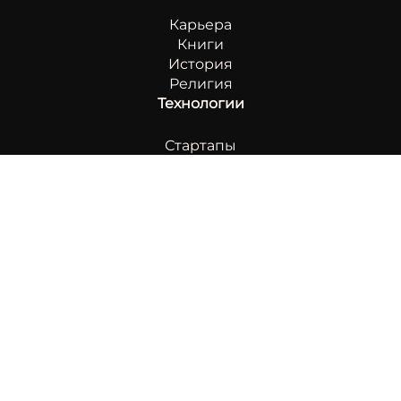
Карьера
Книги
История
Религия
Технологии
Стартапы
Искусственный интеллект
Инновации
Авто
Спорт
Футбол
Бокс
Шахматы
Другое
Досуг
Туризм