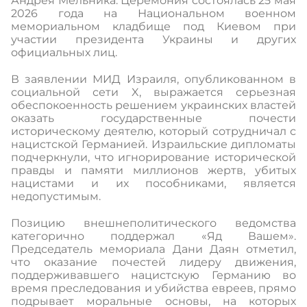
Андрея Мельника. Церемония состоялась 25 мая
2026 года на Национальном военном
мемориальном кладбище под Киевом при
участии президента Украины и других
официальных лиц.
В заявлении МИД Израиля, опубликованном в
социальной сети X, выражается серьезная
обеспокоенность решением украинских властей
оказать государственные почести
историческому деятелю, который сотрудничал с
нацистской Германией. Израильские дипломаты
подчеркнули, что игнорирование исторической
правды и памяти миллионов жертв, убитых
нацистами и их пособниками, является
недопустимым.
Позицию внешнеполитического ведомства
категорично поддержал «Яд Вашем».
Председатель мемориала Дани Даян отметил,
что оказание почестей лидеру движения,
поддерживавшего нацистскую Германию во
время преследования и убийства евреев, прямо
подрывает моральные основы, на которых