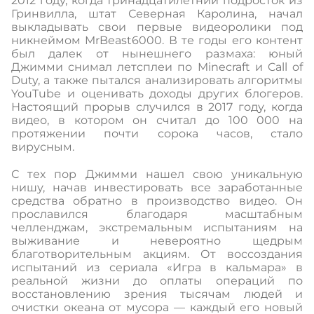
2012 году, когда тринадцатилетний подросток из
Гринвилла, штат Северная Каролина, начал
выкладывать свои первые видеоролики под
никнеймом MrBeast6000. В те годы его контент
был далек от нынешнего размаха: юный
Джимми снимал летсплеи по Minecraft и Call of
Duty, а также пытался анализировать алгоритмы
YouTube и оценивать доходы других блогеров.
Настоящий прорыв случился в 2017 году, когда
видео, в котором он считал до 100 000 на
протяжении почти сорока часов, стало
вирусным.
С тех пор Джимми нашел свою уникальную
нишу, начав инвестировать все заработанные
средства обратно в производство видео. Он
прославился благодаря масштабным
челленджам, экстремальным испытаниям на
выживание и невероятно щедрым
благотворительным акциям. От воссоздания
испытаний из сериала «Игра в кальмара» в
реальной жизни до оплаты операций по
восстановлению зрения тысячам людей и
очистки океана от мусора — каждый его новый