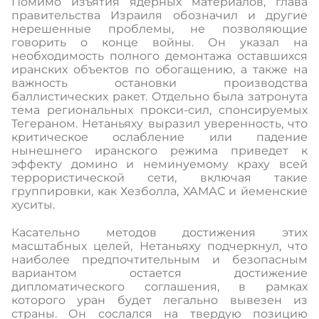
Помимо изъятия ядерных материалов, глава
правительства Израиля обозначил и другие
нерешенные проблемы, не позволяющие
говорить о конце войны. Он указал на
необходимость полного демонтажа оставшихся
иранских объектов по обогащению, а также на
важность остановки производства
баллистических ракет. Отдельно была затронута
тема региональных прокси-сил, спонсируемых
Тегераном. Нетаньяху выразил уверенность, что
критическое ослабление или падение
нынешнего иранского режима приведет к
эффекту домино и неминуемому краху всей
террористической сети, включая такие
группировки, как Хезболла, ХАМАС и йеменские
хуситы.
Касательно методов достижения этих
масштабных целей, Нетаньяху подчеркнул, что
наиболее предпочтительным и безопасным
вариантом остается достижение
дипломатического соглашения, в рамках
которого уран будет легально вывезен из
страны. Он сослался на твердую позицию