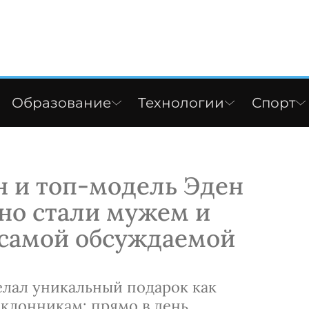
Образование
Технологии
Спорт
н и топ-модель Эден
но стали мужем и
 самой обсуждаемой
елал уникальный подарок как
оклонникам: прямо в день