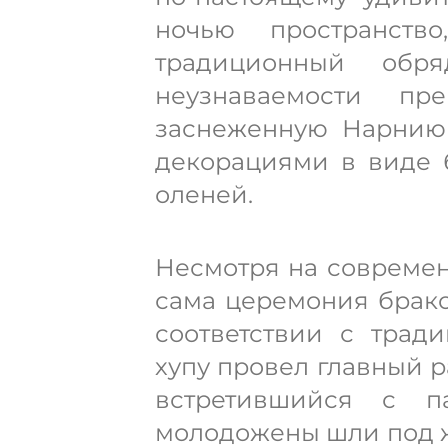
ночью пространств
традиционный обр
неузнаваемости пр
заснеженную Нарнию
декорациями в виде 
оленей.
Несмотря на совреме
сама церемония брако
соответствии с трад
хупу провел главный 
встретившийся с п
молодожены шли под 