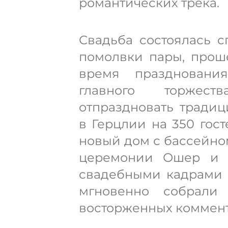
романтических трека.
Свадьба состоялась с
помолвки пары, про
время праздновани
главного торжес
отпраздновать тради
в Герцлии на 350 гост
новый дом с бассейно
церемонии Ошер и 
свадебными кадрами в
мгновенно собрали
восторженных коммент