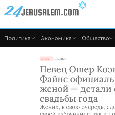
Политика
Экономика
Общество
ДОСУГ
18.05.2026
Певец Ошер Коэ
Файнс официаль
женой — детали
свадьбы года
Жених, в свою очередь, сд
своей избраннице, так и п