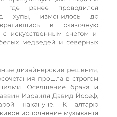
о, где ранее проводился
яд хупы, изменилось до
евратившись в сказочную
 с искусственным снегом и
белых медведей и северных
нные дизайнерские решения,
сочетания прошла в строгом
ициями. Освящение брака и
раввин Израиля Давид Йосеф,
арой накануне. К алтарю
живое исполнение музыканта