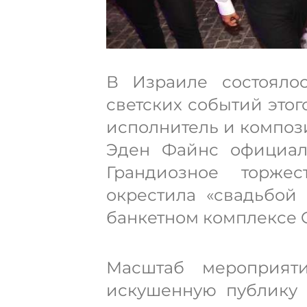
В Израиле состояло
светских событий этог
исполнитель и композ
Эден Файнс официал
Грандиозное торже
окрестила «свадьбой
банкетном комплексе G
Масштаб мероприят
искушенную публику