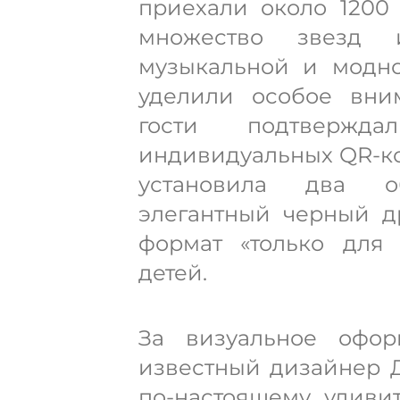
приехали около 1200 
множество звезд и
музыкальной и модно
уделили особое вни
гости подтверж
индивидуальных QR-ко
установила два о
элегантный черный дре
формат «только для 
детей.
За визуальное офор
известный дизайнер Д
по-настоящему удиви