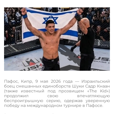
Пафос, Кипр, 9 мая 2026 года — Израильский
боец смешанных единоборств Шуки Садр Кнаан
(также известный под прозвищем «The Kid»)
продолжил свою впечатляющую
беспроигрышную серию, одержав уверенную
победу на международном турнире в Пафосе.