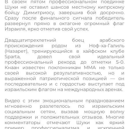
В своем пятом профессиональном поединке
Шуки не оставил шансов местному кипрскому
бойцу Димитриосу, завершив бой досрочно.
Сразу после финального сигнала победитель
развернул прямо в октагоне огромный флаг
Израиля, ярко отметив свой успех.
Двадцатитрехлетний боец арабского
происхождения родом из Ноф-ха-Галиль
(Назарет), тренирующийся в хайфском клубе
Sparta, довел свой идеальный
профессиональный рекорд до отметки 5-0.
Кнаан известен поклонникам ММА не только
своей высокой результативностью, но и
выраженной патриотической позицией — он
последовательно и с гордостью выступает под
израильским флагом на международных аренах.
Видео с этим эмоциональным празднованием
мгновенно разлетелось по израильским
социальным сетям, вызвав мощную волну
поддержки и положительных отзывов. Многие
комментаторы отмечают Шуки как яркий
пример профессионализма и искренней