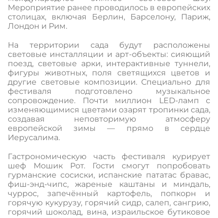
Мероприятие ранее проводилось в европейских
столицах, включая Берлин, Барселону, Париж,
Лондон и Рим.
На территории сада будут расположены
световые инсталляции и арт-объекты: сияющий
поезд, световые арки, интерактивные туннели,
фигуры животных, поля светящихся цветов и
другие световые композиции. Специально для
фестиваля подготовлено музыкальное
сопровождение. Почти миллион LED‑ламп с
изменяющимися цветами озарят тропинки сада,
создавая неповторимую атмосферу
европейской зимы — прямо в сердце
Иерусалима.
Гастрономическую часть фестиваля курирует
шеф Мошик Рот. Гости смогут попробовать
гурманские сосиски, испанские пататас бравас,
фиш-энд-чипс, жареные каштаны и миндаль,
чуррос, запечённый картофель, попкорн и
горячую кукурузу, горячий сидр, салеп, сангрию,
горячий шоколад, вина, израильское бутиковое