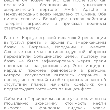
Вашингтон пошел на этот шаг после того, как
иранский беспилотник уничтожил
американский вертолет AH-64 Apache в
международных водах недалеко от Омана. Оба
пилота спаслись. Белый дом назвал действия
Тегерана агрессией и приказал военным
ответить на атаку.
В ответ Корпус стражей исламской революции
выпустил ракеты и дроны по американским
базам в Бахрейне, Иордании и Кувейте.
Союзные системы противовоздушной обороны
перехватили большинство целей, поэтому на
базах не было зафиксировано жертв среди
военных и гражданских лиц. Этот инцидент
нарушил прежнее равновесие в регионе,
которое государства пытались сохранить в
последние недели. Хотя обе страны заявляют об
отсутствии планов начинать конфликт, они
подтверждают готовность защищать флот.
События в Персидском заливе уже повлияли на
глобальную экономику: стоимость нефти
выросла, а фондовые индексы упали.