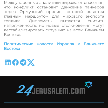
Международные аналитики выражают опасения,
что конфликт остановит движение танкеров
через Ормузский пролив, который остается
главным маршрутом для мирового экспорта
топлива. Дипломаты пытаются снизить
напряженность, но новые столкновения могут
дестабилизировать ситуацию на всем Ближнем
Востоке.
Политические новости Израиля и Ближнего
Востока